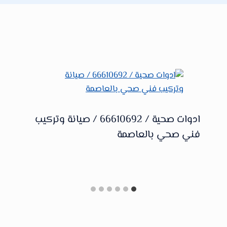
ادوات صحية / 66610692 / صيانة وتركيب
فني صحي بالعاصمة