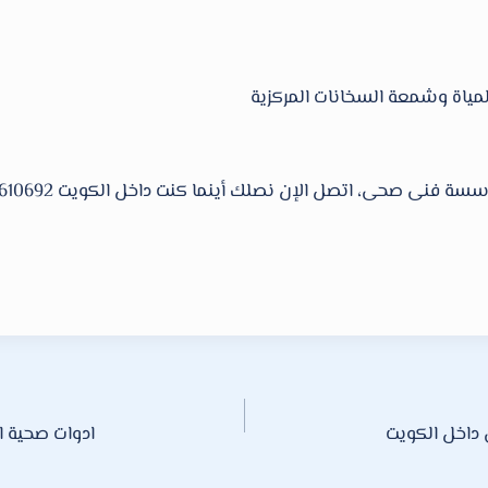
مياة وشمعة السخانات المركزية
ادوات صحية القرين / 66610692 / صيانة وت