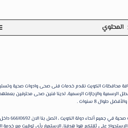
المحتوي
لعطل الرسمية والإجازات الرسمية، لدينا فنين صحى محترفين بعم
 طوال 8 سنوات .
مؤسسة فني صحى خد
ستحواذ على ثقتكم هوا هدفنا، الاستمرار بأي توقيت مع خدمة الز