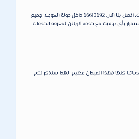
شركة فني صحى العديد من الخدمات التركيب والصيانة من ادوات صحية في جميع دولة الكويت العاصمة وجميع المحافظات، اتصل بنا الان 66610692 داخل دولة الكويت، جميع
رار بأي توقيت مع خدمة الزبائن لمعرفة الخدمات
تنا كلها فهذا الميدان عظيم، لهذا سنذكر لكم