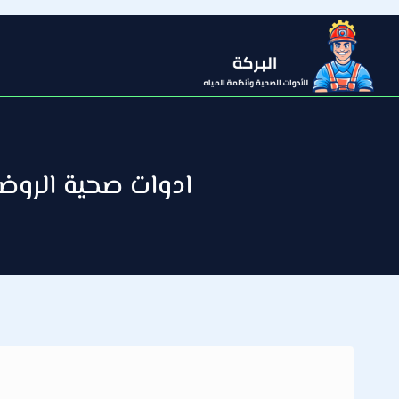
التجاوز
إلى
المحتوى
ادوات صحية الروضة / 66610692 / صيانة وتركيب فني صحي 