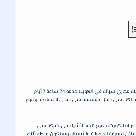
هوا أول فني صحي الكويت لكافة محافظات الكويت نقدم خدمات فنى صحى وادوات صحية وتسليك مجاري سباك في الكويت خدمة 24 ساعة 7 أيام
لهم، لكل فنى داخل مؤسسة فنى صحى اختصاصه، وتنوع
مات التركيب والصيانة من ادوات صحية في جميع أنحاء دولة الكويت ، اتصل بنا الان 66610692 داخل دولة الكويت، جميع هذه الأشياء في شركة فني
بائن لمعرفة الخدمات والأسعار، وسنكون عندك أثناء