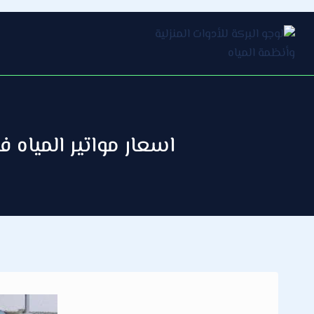
التجاوز
إلى
المحتوى
اسعار مواتير المياه في الكويت / 66610692 / ص