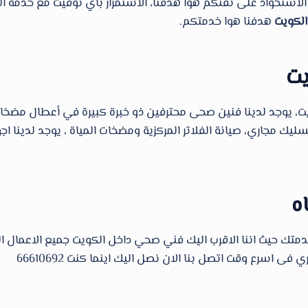
ستحواذ على ثقتكم هوا هدفنا، الاستمرار بأي توقيت مع خدمة الز
الكويت
هدفنا هوا خدمتكم.
يت
جد لدينا فنين صحى محترفين ذو خبرة كبيرة في أعطال مضخات المي
 مجاري، صيانة الفلاتر المركزية ومضخات المياة ، يوجد لدينا اجود
ه
تك حيث اننا الاقرب اليك فني صحي داخل الكويت جميع الاعمال 
ى اسرع وقت اتصل بنا الان نصل اليك اينما كنت 66610692