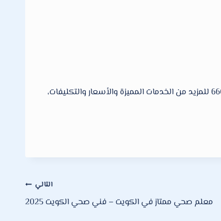
للمزيد من الخدمات الأخرى الكثيرة لدينا تجدها لدي مؤسسة فنى صحى، اتصل الإن نصلك أينما كنت داخل الكويت 66610692 للمزيد من الخدمات المميزة والأسعار والتكليفات،
التالي
معلم صحي ممتاز في الكويت – فني صحي الكويت 2025