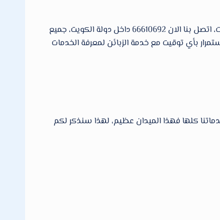
شركة فني صحى العديد من الخدمات التركيب والصيانة من ادوات صحية في جميع دولة الكويت العاصمة وجميع المحافظات، اتصل بنا الان 66610692 داخل دولة الكويت، جميع
رار بأي توقيت مع خدمة الزبائن لمعرفة الخدمات
تنا كلها فهذا الميدان عظيم، لهذا سنذكر لكم