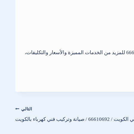
للمزيد من الخدمات الأخرى الكثيرة لدينا تجدها لدي مؤسسة فنى صحى، اتصل الإن نصلك أينما كنت داخل الكويت 66610692 للمزيد من الخدمات المميزة والأسعار والتكليفات،
التالي
66610 / صيانة وتركيب فني كهرباء بالكويت