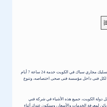
هوا أول شركة تسليك مجاري لكافة محافظات الكويت نقدم خدمات فنى صحى وادوات صحية وتسليك مجاري سباك في الكويت خدمة 24 ساعة 7 أيام
هم، لكل فنى داخل مؤسسة فنى صحى اختصاصه، وتنوع
ى خدمات التركيب والصيانة من ادوات صحية في جميع أنحاء دولة الكويت ، اتصل بنا الان 66610692 داخل دولة الكويت، جميع هذه الأشياء في شركة فني
ائن لمعرفة الخدمات والأسعار، وسنكون عندك أثناء