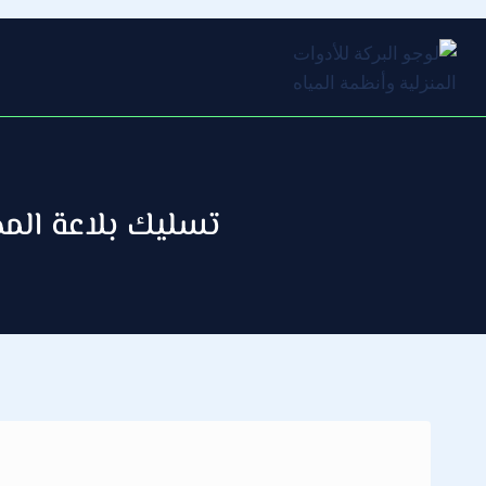
التجاوز
إلى
المحتوى
تسليك بلاعة المطبخ / 66610692 / صيانة وتركيب