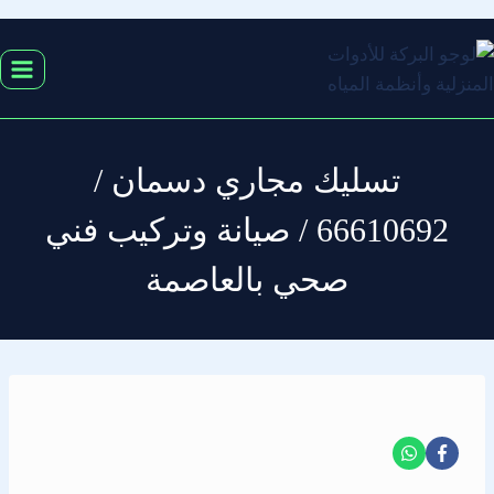
التجاوز
إلى
المحتوى
تسليك مجاري دسمان /
66610692 / صيانة وتركيب فني
صحي بالعاصمة