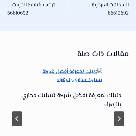
السخانات المركزية ــــ
تركيب شفاط الكويت ــــ
المقالات
66610692
66610692
مقالات ذات صلة
دليلك لمعرفة أفضل شركة تسليك مجاري
بالزهراء