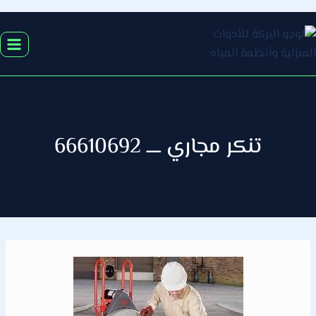
التجاوز
إلى
المحتوى
تنكر مجاري ــــ 66610692