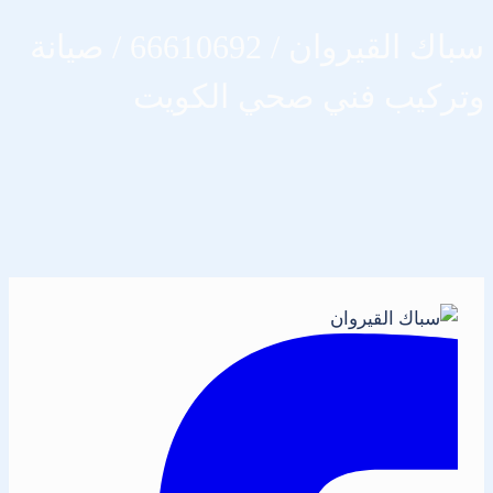
سباك القيروان / 66610692 / صيانة
وتركيب فني صحي الكويت