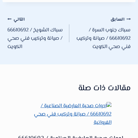
تصفّح
السابق
التالي
سباك جنوب السرة /
سباك الشويخ / 66610692
المقالات
66610692 / صيانة وتركيب
/ صيانة وتركيب فني صحي
فني صحي الكويت
الكويت
مقالات ذات صلة