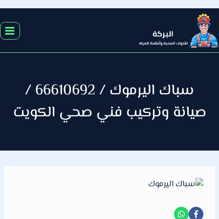
التجاوز
إلى
المحتوى
سباك اليرموك / 66610692 /
صيانة وتركيب فني صحي الكويت