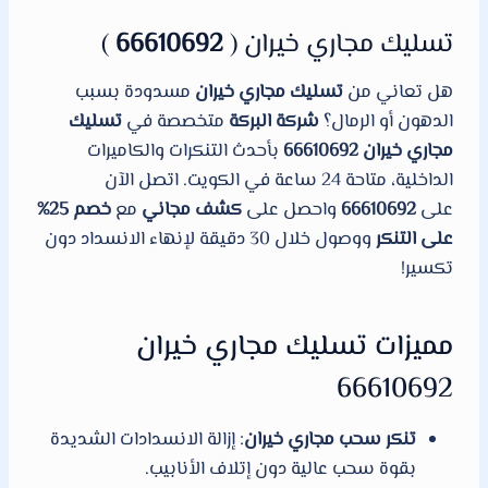
تسليك مجاري خيران (
66610692
)
هل تعاني من
تسليك مجاري خيران
مسدودة بسبب
الدهون أو الرمال؟
شركة البركة
متخصصة في
تسليك
مجاري خيران 66610692
بأحدث التنكرات والكاميرات
الداخلية، متاحة 24 ساعة في الكويت. اتصل الآن
على
66610692
واحصل على
كشف مجاني
مع
خصم 25%
على التنكر
ووصول خلال 30 دقيقة لإنهاء الانسداد دون
تكسير!
مميزات تسليك مجاري خيران
66610692
تنكر سحب مجاري خيران
: إزالة الانسدادات الشديدة
بقوة سحب عالية دون إتلاف الأنابيب.