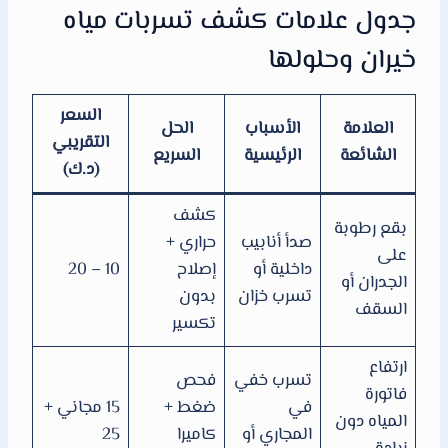
جدول علامات كشف تسربات مياه
خيران وحلولها
السعر
العلامة
الأسباب
الحل
التقريبي
الشائعة
الرئيسية
السريع
(د.ك)
كشف
بقع رطوبة
صدأ أنابيب
حراري +
على
داخلية أو
إصلاح
10 – 20
الجدران أو
تسرب خزان
بدون
السقف
تكسير
ارتفاع
تسرب خفي
فحص
فاتورة
في
ضغط +
15 مجاني +
المياه دون
المجاري أو
كاميرا
25