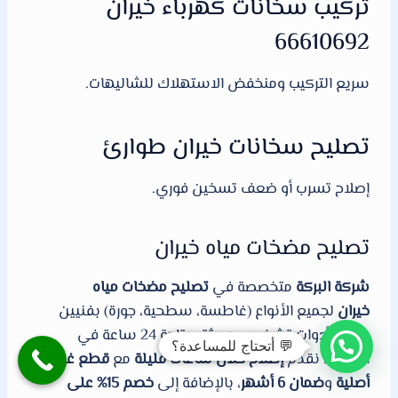
تركيب سخانات كهرباء خيران
66610692
سريع التركيب ومنخفض الاستهلاك للشاليهات.
تصليح سخانات خيران طوارئ
إصلاح تسرب أو ضعف تسخين فوري.
تصليح مضخات مياه خيران
شركة البركة
متخصصة في
تصليح مضخات مياه
خيران
لجميع الأنواع (غاطسة، سطحية، جورة) بفنيين
خبراء وأدوات تشخيص حديثة، متاحة 24 ساعة في
💬 أتحتاج للمساعدة؟
الكويت. نقدم
إصلاح خلال ساعات قليلة
مع
قطع غيار
أصلية
و
ضمان 6 أشهر
، بالإضافة إلى
خصم 15% على