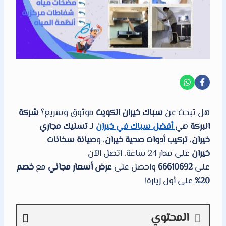
هل تبحث عن
سباك خيران الكويت
موثوق وسريع؟
شركة
البركة
هي
أفضل سباك في خيران
لـ
تسليك مجاري
خيران
،
تركيب أدوات صحية خيران
، و
صيانة سخانات
خيران
على مدار 24 ساعة. اتصل الآن
على
66610692
واحصل على
عرض أسعار مجاني
مع
خصم
20%
على أول زيارة!
المحتوي