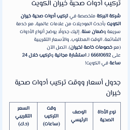
تركيب أدوات صحية خيران الكويت
شركة البركة
متخصصة في
تركيب أدوات صحية خيران
الكويت
بأحدث الموديلات من علامات عالمية، مع خدمة
سريعة و
ضمان سنة
. إليك جدولًا يوضح أنواع الأدوات
الشائعة، الوقت المطلوب، والأسعار التقريبية
(مع
خصومات خاصة لخيران
). اتصل الآن
على
66610692
لـ
استشارة مجانية
و
تركيب خلال 24
ساعة
في الكويت!
جدول أسعار ووقت تركيب أدوات صحية
خيران
وقت
السعر
نوع الأداة
الوصف
التركيب
التقريبي
الصحية
الرئيسي
(ساعات)
(د.ك)