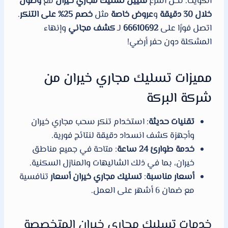
الكويت. نحن أسرع
فنيين تسليك مجاري خيران
مع
وصول
خلال 30 دقيقة
و
عروض خاصة
مثل
خصم 25% على التنكر
.
اتصل فورًا على
66610692
لـ
كشف مجاني
وإنهاء
المشكلة دون حفر أرضي!
مميزات تسليك مجاري خيران من
شركة البركة
تقنيات حديثة
: استخدام تنكر سحب مجاري خيران
وأجهزة كشف انسداد دقيقة لنتائج فورية.
خدمة طوارئ 24 ساعة
: متاحة في جميع مناطق
خيران، بما في ذلك الشاليهات والمنازل السكنية.
أسعار مناسبة
:
تسليك مجاري خيران أسعار
تنافسية
مع ضمان 6 أشهر على العمل.
خدمات تسليك مجاري خيران المتخصصة