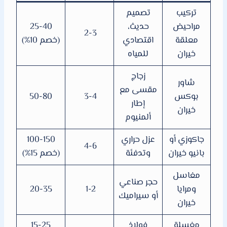
تركيب
تصميم
مراحيض
حديث،
25-40
2-3
معلقة
اقتصادي
(خصم 10%)
خيران
للمياه
زجاج
شاور
مقسى مع
بوكس
3-4
50-80
إطار
خيران
ألمنيوم
جاكوزي أو
عزل حراري
100-150
4-6
بانيو خيران
وتدفئة
(خصم 15%)
مغاسل
حجر صناعي
ومرايا
1-2
20-35
أو سيراميك
خيران
مغسلة
فولاذ
15-25