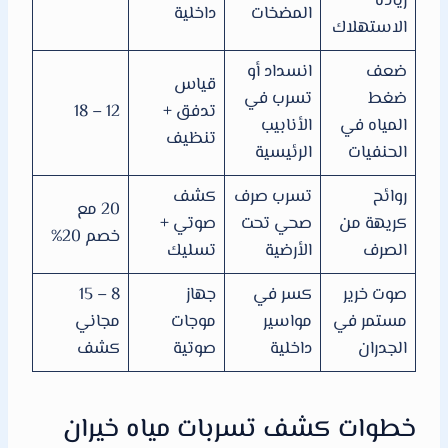
زيادة
المضخات
داخلية
الاستهلاك
ضعف
انسداد أو
قياس
ضغط
تسرب في
تدفق +
12 – 18
المياه في
الأنابيب
تنظيف
الحنفيات
الرئيسية
روائح
تسرب صرف
كشف
20 مع
كريهة من
صحي تحت
صوتي +
خصم 20%
الصرف
الأرضية
تسليك
صوت خرير
كسر في
جهاز
8 – 15
مستمر في
مواسير
موجات
مجاني
الجدران
داخلية
صوتية
كشف
خطوات كشف تسربات مياه خيران