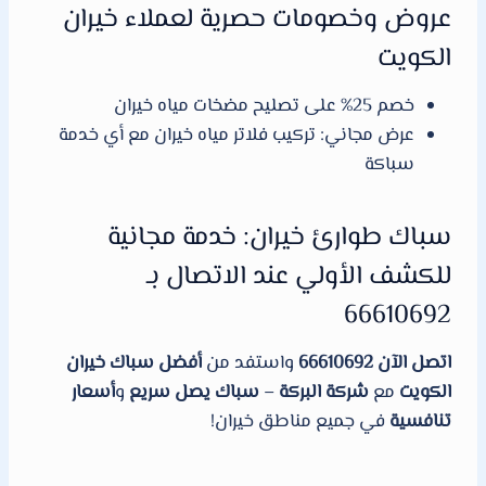
عروض وخصومات حصرية لعملاء خيران
الكويت
خصم 25% على تصليح مضخات مياه خيران
عرض مجاني: تركيب فلاتر مياه خيران مع أي خدمة
سباكة
سباك طوارئ خيران: خدمة مجانية
للكشف الأولي عند الاتصال بـ
66610692
اتصل الآن 66610692
واستفد من
أفضل سباك خيران
الكويت
مع
شركة البركة
–
سباك يصل سريع
و
أسعار
تنافسية
في جميع مناطق خيران!