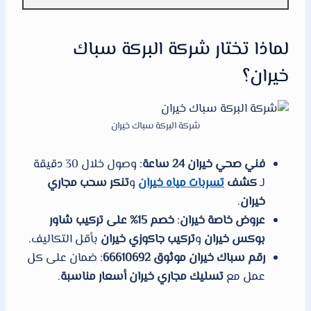
لماذا تختار شركة البركة سباك
خيران؟
شركة البركة سباك خيران
فني صحي خيران 24 ساعة
: وصول خلال 30 دقيقة
لـ
كشف
تسربات مياه خيران
و
تنكر سحب مجاري
خيران
.
عروض خاصة خيران
:
خصم 15% على تركيب شاور
بوكس خيران
و
تركيب جاكوزي خيران
بأقل التكاليف.
رقم سباك خيران موثوق 66610692
: ضمان على كل
عمل مع
تسليك مجاري خيران أسعار مناسبة
.