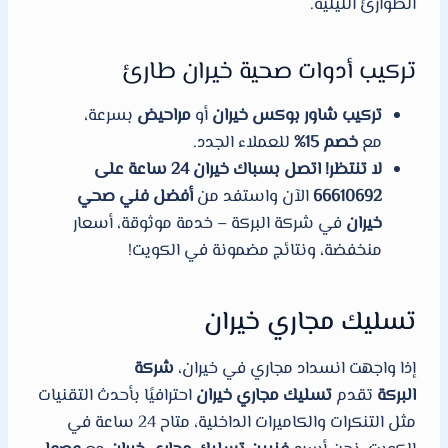
الطوارئ الليلية.
تركيب أدوات صحية خيران طارئ
تركيب شاور بوكس خيران
أو
مراحيض
بسرعة،
مع
خصم 15%
للعملاء الجدد.
لا تنتظر! اتصل بسباك خيران 24 ساعة على
66610692
الآن واستفد من
أفضل فني صحي
خيران
في شركة البركة – خدمة موثوقة، أسعار
منخفضة، ونتائج مضمونة في الكويت!
تسليك مجاري خيران
إذا واجهت انسداد مجاري في خيران،
شركة
البركة
تقدم
تسليك مجاري خيران
احترافيًا بأحدث التقنيات
مثل التنكرات والكاميرات الداخلية، متاح 24 ساعة في