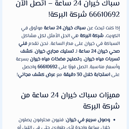
سباك خيران 24 ساعة – اتصل الآن
66610692 شركة البركة!
إذا كنت تبحث عن
سباك خيران 24 ساعة
موثوق في
الكويت،
شركة البركة
هي الحل الأمثل لكل مشاكل
السباكة في خيران على مدار الساعة. نحن نقدم
فني
صحي خيران 24 ساعة
لـ
تسليك مجاري خيران
،
كشف
تسربات مياه خيران
، و
تصليح مضخات مياه خيران
بسرعة
وأسعار مناسبة. اتصل فورًا على
66610692
واحصل
على
استجابة خلال 30 دقيقة
مع
عرض كشف مجاني
!
مميزات سباك خيران 24 ساعة من
شركة البركة
وصول سريع في خيران
: فنيون محترفون يصلون
خلال ساعة واحدة لأي طوارئ، حتى في الليل أو