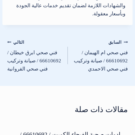
والشهادات اللازمة لضمان تقديم خدمات عالية الجودة
وبأسعار معقولة.
تصفّح
السابق
التالي
فني صحي ام الهيمان /
فني صحي ابرق خيطان /
المقالات
66610692 / صيانة وتركيب
66610692 / صيانة وتركيب
فني صحي الاحمدي
فني صحي الفروانية
مقالات ذات صلة
ادوات صحية الفيحاء الكويت / 66610692 /