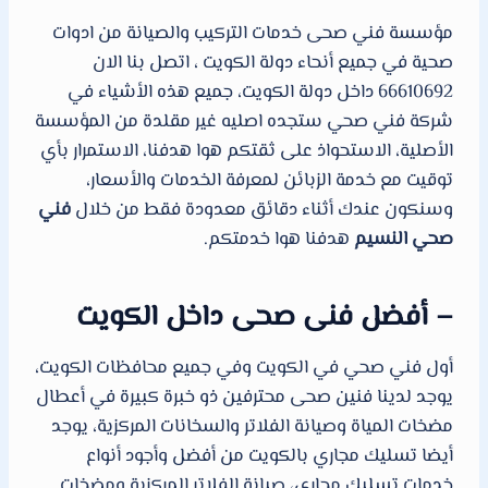
مؤسسة فني صحى خدمات التركيب والصيانة من ادوات
صحية في جميع أنحاء دولة الكويت ، اتصل بنا الان
66610692 داخل دولة الكويت، جميع هذه الأشياء في
شركة فني صحي ستجده اصليه غير مقلدة من المؤسسة
الأصلية، الاستحواذ على ثقتكم هوا هدفنا، الاستمرار بأي
توقيت مع خدمة الزبائن لمعرفة الخدمات والأسعار،
وسنكون عندك أثناء دقائق معدودة فقط من خلال
فني
صحي النسيم
هدفنا هوا خدمتكم.
– أفضل فنى صحى داخل الكويت
أول فني صحي في الكويت وفي جميع محافظات الكويت،
يوجد لدينا فنين صحى محترفين ذو خبرة كبيرة في أعطال
مضخات المياة وصيانة الفلاتر والسخانات المركزية، يوجد
أيضا تسليك مجاري بالكويت من أفضل وأجود أنواع
خدمات تسليك مجاري، صيانة الفلاتر المركزية ومضخات