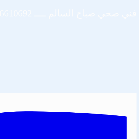
فني صحي صباح السالم ــــ 66610692